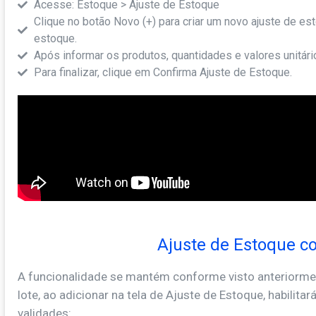
Acesse: Estoque > Ajuste de Estoque
Clique no botão Novo (+) para criar um novo ajuste de es
estoque.
Após informar os produtos, quantidades e valores unitário
Para finalizar, clique em Confirma Ajuste de Estoque.
Ajuste de Estoque co
A funcionalidade se mantém conforme visto anteriorme
lote, ao adicionar na tela de Ajuste de Estoque, habilita
validades: