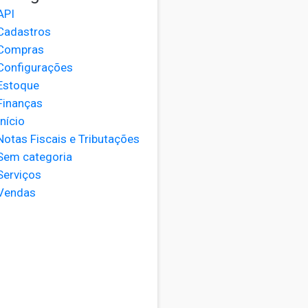
API
Cadastros
Compras
Configurações
Estoque
Finanças
Início
Notas Fiscais e Tributações
Sem categoria
Serviços
Vendas