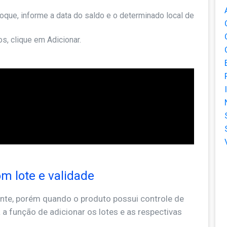
toque, informe a data do saldo e o determinado local de
s, clique em Adicionar.
m lote e validade
nte, porém quando o produto possui controle de
rá a função de adicionar os lotes e as respectivas