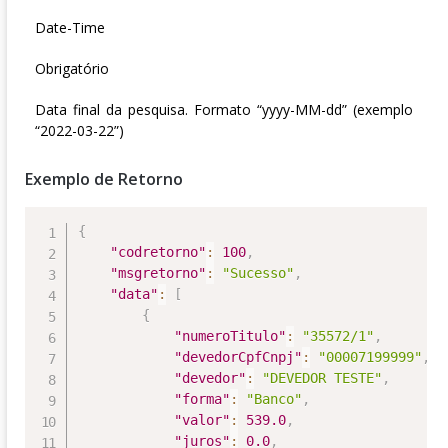
Date-Time
Obrigatório
Data final da pesquisa. Formato “yyyy-MM-dd” (exemplo
“2022-03-22”)
Exemplo de Retorno
{
"codretorno"
:
100
,
"msgretorno"
:
"Sucesso"
,
"data"
:
[
{
"numeroTitulo"
:
"35572/1"
,
"devedorCpfCnpj"
:
"00007199999"
,
"devedor"
:
"DEVEDOR TESTE"
,
"forma"
:
"Banco"
,
"valor"
:
539.0
,
"juros"
:
0.0
,