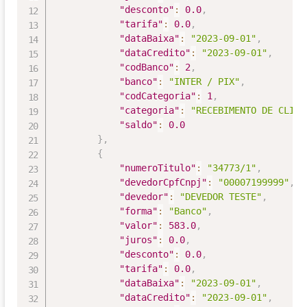
"desconto"
:
0.0
,
"tarifa"
:
0.0
,
"dataBaixa"
:
"2023-09-01"
,
"dataCredito"
:
"2023-09-01"
,
"codBanco"
:
2
,
"banco"
:
"INTER / PIX"
,
"codCategoria"
:
1
,
"categoria"
:
"RECEBIMENTO DE CLIEN
"saldo"
:
0.0
}
,
{
"numeroTitulo"
:
"34773/1"
,
"devedorCpfCnpj"
:
"00007199999"
,
"devedor"
:
"DEVEDOR TESTE"
,
"forma"
:
"Banco"
,
"valor"
:
583.0
,
"juros"
:
0.0
,
"desconto"
:
0.0
,
"tarifa"
:
0.0
,
"dataBaixa"
:
"2023-09-01"
,
"dataCredito"
:
"2023-09-01"
,