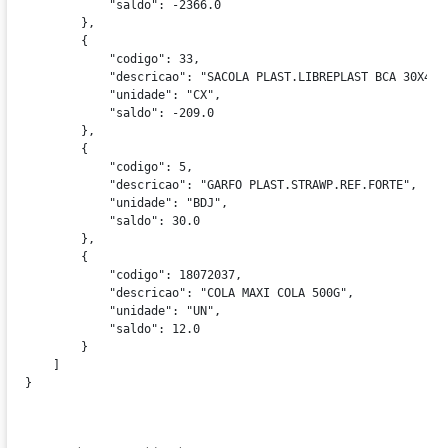
            "saldo": -2366.0

        },

        {

            "codigo": 33,

            "descricao": "SACOLA PLAST.LIBREPLAST BCA 30X40CX
            "unidade": "CX",

            "saldo": -209.0

        },

        {

            "codigo": 5,

            "descricao": "GARFO PLAST.STRAWP.REF.FORTE",

            "unidade": "BDJ",

            "saldo": 30.0

        },

        {

            "codigo": 18072037,

            "descricao": "COLA MAXI COLA 500G",

            "unidade": "UN",

            "saldo": 12.0

        }

    ]
