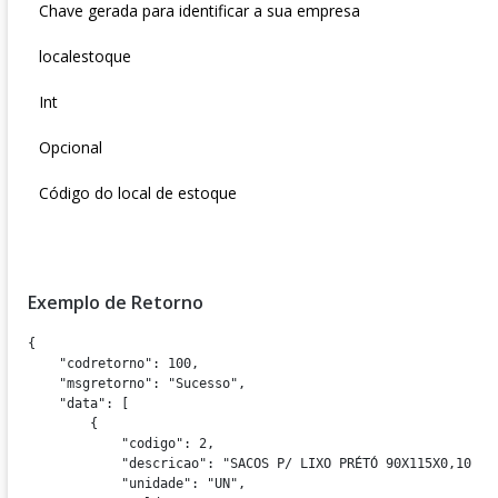
Chave gerada para identificar a sua empresa
localestoque
Int
Opcional
Código do local de estoque
Exemplo de Retorno
{

    "codretorno": 100,

    "msgretorno": "Sucesso",

    "data": [

        {

            "codigo": 2,

            "descricao": "SACOS P/ LIXO PRÉTÓ 90X115X0,10 - 2
            "unidade": "UN",
