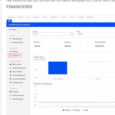
Na tela inicial do sistema, no lado esquerdo, você tem
FINANCEIRO
.