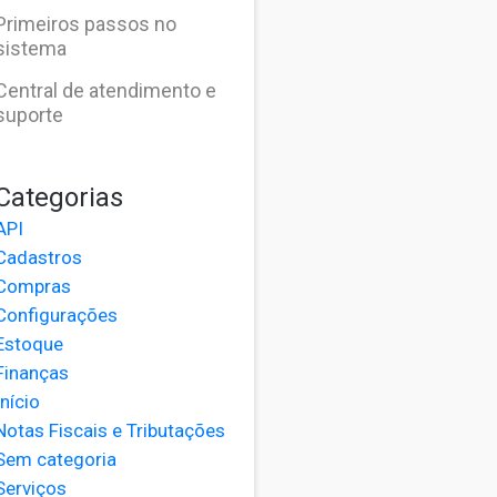
Primeiros passos no
sistema
Central de atendimento e
suporte
Categorias
API
Cadastros
Compras
Configurações
Estoque
Finanças
Início
Notas Fiscais e Tributações
Sem categoria
Serviços