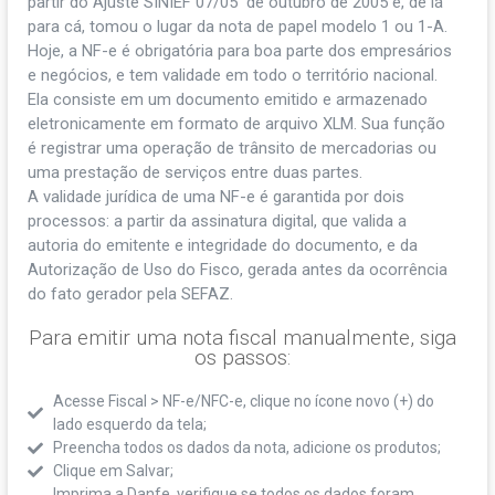
partir do Ajuste SINIEF 07/05 de outubro de 2005 e, de lá
para cá, tomou o lugar da nota de papel modelo 1 ou 1-A.
Hoje, a NF-e é obrigatória para boa parte dos empresários
e negócios, e tem validade em todo o território nacional.
Ela consiste em um documento emitido e armazenado
eletronicamente em formato de arquivo XLM. Sua função
é registrar uma operação de trânsito de mercadorias ou
uma prestação de serviços entre duas partes.
A validade jurídica de uma NF-e é garantida por dois
processos: a partir da assinatura digital, que valida a
autoria do emitente e integridade do documento, e da
Autorização de Uso do Fisco, gerada antes da ocorrência
do fato gerador pela SEFAZ.
Para emitir uma nota fiscal manualmente, siga
os passos:
Acesse Fiscal > NF-e/NFC-e, clique no ícone novo (+) do
lado esquerdo da tela;
Preencha todos os dados da nota, adicione os produtos;
Clique em Salvar;
Imprima a Danfe, verifique se todos os dados foram