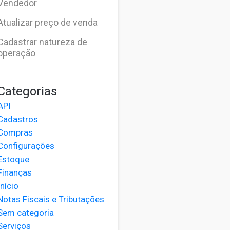
Vendedor
Atualizar preço de venda
Cadastrar natureza de
operação
Categorias
API
Cadastros
Compras
Configurações
Estoque
Finanças
Início
Notas Fiscais e Tributações
Sem categoria
Serviços