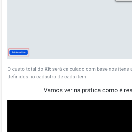
O custo total do
Kit
será calculado com base nos itens 
definidos no cadastro de cada item.
Vamos ver na prática como é rea